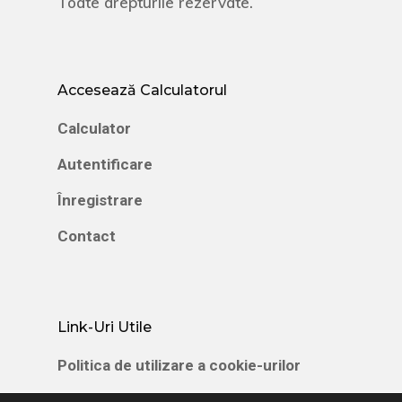
Toate drepturile rezervate.
Accesează Calculatorul
Calculator
Autentificare
Înregistrare
Contact
Link-Uri Utile
Politica de utilizare a cookie-urilor
Prelucrarea datelor cu caracter